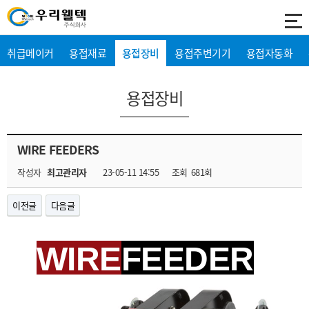
취급메이커
용접재료
용접장비
용접주변기기
용접자동화
용접장비
WIRE FEEDERS
작성자
최고관리자
23-05-11 14:55
조회
681회
이전글
다음글
WIRE
FEEDER
S